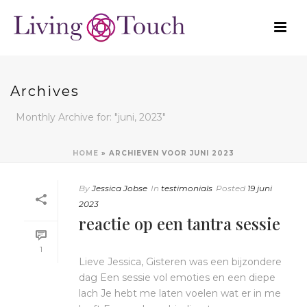
Archives
Monthly Archive for: "juni, 2023"
HOME
»
ARCHIEVEN VOOR JUNI 2023
By
Jessica Jobse
In
testimonials
Posted
19 juni
2023
reactie op een tantra sessie
1
Lieve Jessica, Gisteren was een bijzondere
dag Een sessie vol emoties en een diepe
lach Je hebt me laten voelen wat er in me