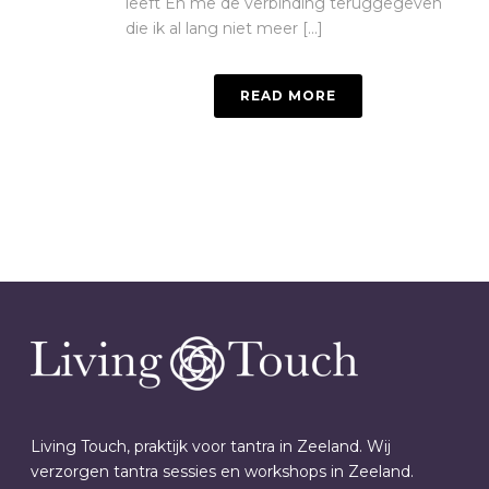
leeft En me de verbinding teruggegeven
die ik al lang niet meer [...]
READ MORE
Living Touch, praktijk voor tantra in Zeeland. Wij
verzorgen tantra sessies en workshops in Zeeland.