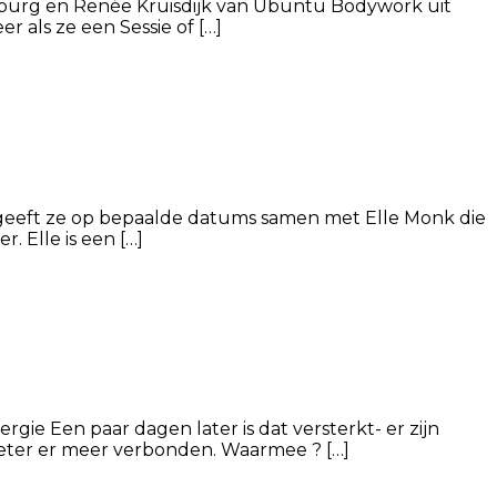
ouburg en Renée Kruisdijk van Ubuntu Bodywork uit
 als ze een Sessie of […]
ze geeft ze op bepaalde datums samen met Elle Monk die
. Elle is een […]
ergie Een paar dagen later is dat versterkt- er zijn
leter er meer verbonden. Waarmee ? […]