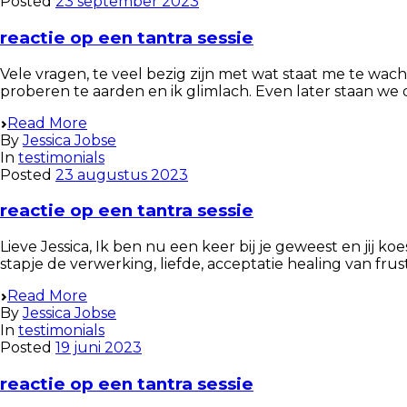
Posted
23 september 2023
reactie op een tantra sessie
Vele vragen, te veel bezig zijn met wat staat me te wa
proberen te aarden en ik glimlach. Even later staan we d
Read More
By
Jessica Jobse
In
testimonials
Posted
23 augustus 2023
reactie op een tantra sessie
Lieve Jessica, Ik ben nu een keer bij je geweest en jij 
stapje de verwerking, liefde, acceptatie healing van fru
Read More
By
Jessica Jobse
In
testimonials
Posted
19 juni 2023
reactie op een tantra sessie