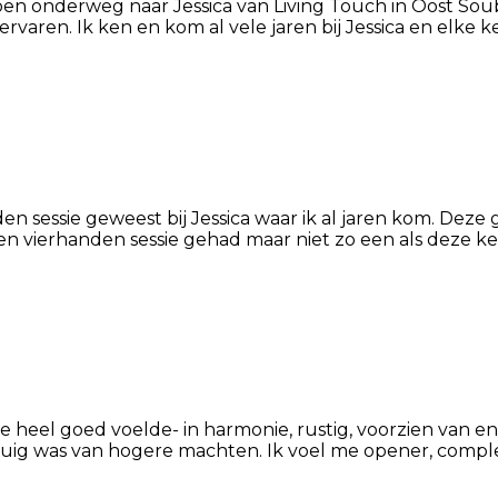
 ben onderweg naar Jessica van Living Touch in Oost S
en. Ik ken en kom al vele jaren bij Jessica en elke keer
den sessie geweest bij Jessica waar ik al jaren kom. De
en vierhanden sessie gehad maar niet zo een als deze keer
 me heel goed voelde- in harmonie, rustig, voorzien van en
rktuig was van hogere machten. Ik voel me opener, comp