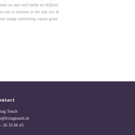
oten en met veel liefde en blijheid
en om te oefenen in het zijn wie ik
 een innige omhelzing vanuit grote
ontact
ving Touch
o@livingtouch.nl
– 26 33 66 43