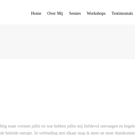
Home
Over Mij
Sessies
Workshops
Testimonials
htig team vormen jullie en wat hebben jullie mij liefdevol ontvangen en begele
e helende energie. In verbinding met elkaar mag ik meer en meer thuiskomen b