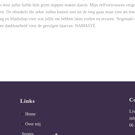
n door jullie liefde hele grote stappen maken daarin. Mijn zelfvertrouwen vergr
nt. De obstakels die zeker zullen komen niet uit de weg gaan maar zien als less
ring en blijdschap voor wat jullie me hebben laten voelen en ervaren. Nogmaals
rote dankbaarheid voor de gevolgen daarvan. NAMASTÉ.
C
Links
Li
Home
inf
Over mij
06 
Sessies