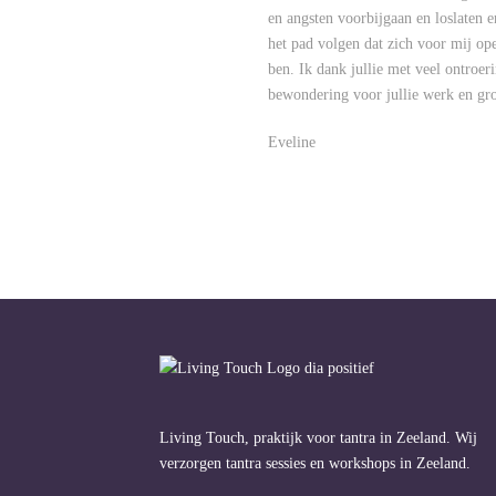
en angsten voorbijgaan en loslaten e
het pad volgen dat zich voor mij ope
ben. Ik dank jullie met veel ontroe
bewondering voor jullie werk en g
Eveline
Living Touch, praktijk voor tantra in Zeeland. Wij
verzorgen tantra sessies en workshops in Zeeland.