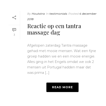
By
Houtstra
In
testimonials
Posted
4 december
2018
Reactie op een tantra
massage dag
3
Afgelopen zaterdag Tantra massage
gehad met mooie mensen. Wat een fijne
groep hadden we en een mooie energie.
Alles ging in het Engels omdat we ook 2
mensen uit Portugal hadden maar dat
was prima [...]
READ MORE