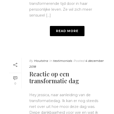
transformerende tijd door in haar
persoonlijke leven. Ze wil zich meer
sensueel [...]
READ MORE
By
Houtstra
In
testimonials
Posted
4 december
2018
Reactie op een
transformatie dag
0
Hey jessica, naar aanleiding van de
transformatiedag. Ik kan er nog steeds
niet over uit hoe mooi deze dag was.
Diepe dankbaarheid voor wie en wat ik