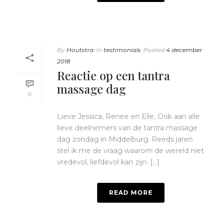
By
Houtstra
In
testimonials
Posted
4 december
2018
Reactie op een tantra
massage dag
0
Lieve Jessica, Renee en Elle, Ook aan alle
lieve deelnemers van de tantra massage
dag zondag in Middelburg. Reeds jaren
stel ik me de vraag waarom de wereld niet
vredevol, liefdevol kan zijn. [...]
READ MORE