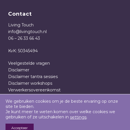
Contact
Living Touch
info@livingtouch.nl
06 – 26 33 66 43
KvK: 50345494
Veelgestelde vragen
Disclaimer
Disclaimer tantra sessies
Disclaimer workshops
Verwerkersovereenkomst
Privacy- en cookieverklaring
We gebruiken cookies om je de beste ervaring op onze
Algemene Voorwaarden
site te bieden.
Je kunt meer te weten komen over welke cookies we
gebruiken of ze uitschakelen in
.
settings
Accepteer
SOLID RESULTS: BOUWEN OP HET INTERNET