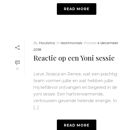
READ MORE
By
Houtstra
In
testimonials
Posted
4 december
2018
Reactie op een Yoni sessie
0
Lieve Jessica en Renee, wat een prachtig
team vormen jullie en wat hebben jullie
mij liefdevol ontvangen en begeleid in de
yoni sessie. Een hartverwarmende,
vertrouwen gevende helende energie. In
[...]
READ MORE