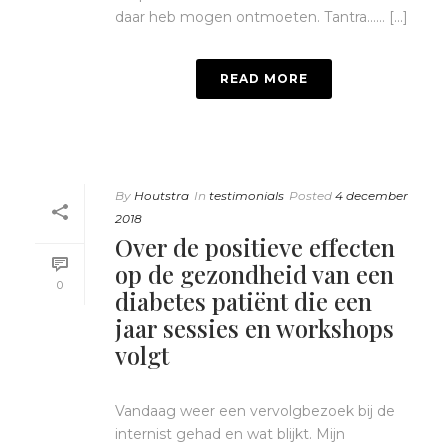
daar heb mogen ontmoeten. Tantra…… [...]
READ MORE
By
Houtstra
In
testimonials
Posted
4 december
2018
Over de positieve effecten
op de gezondheid van een
0
diabetes patiënt die een
jaar sessies en workshops
volgt
Vandaag weer een vervolgbezoek bij de
internist gehad en wat blijkt. Mijn