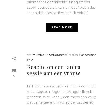
driemaands gemiddelde is nog steeds
super laag, daaruit kun je niet afleiden dat
ik een diabetes patiënt ben, ik heb [...]
READ MORE
By
Houtstra
In
testimonials
Posted
4 december
2018
Reactie op een tantra
sessie aan een vrouw
0
Lief lieve Jessica, Gisteren heb ik een heel
mooi cadeau mogen ontvangen. Ik heb
genoten. Wat weet jij een mens een veilig
gevoel te geven. In volledige rust ben ik