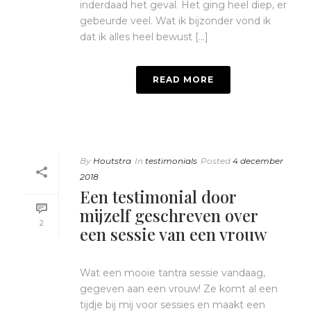
inderdaad het geval. Het ging heel diep, er
gebeurde veel. Wat ik bijzonder vond ik
dat ik alles heel bewust [...]
READ MORE
By
Houtstra
In
testimonials
Posted
4 december
2018
Een testimonial door
mijzelf geschreven over
2
een sessie van een vrouw
Wat een mooie tantra sessie vandaag,
gegeven aan een vrouw! Ze komt al een
tijdje bij mij voor sessies en maakt een