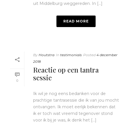
uit Middelburg weggereden. In [...]
READ MORE
By
Houtstra
In
testimonials
Posted
4 december
2018
Reactie op een tantra
sessie
0
Ik wil je nog eens bedanken voor de
prachtige tantrasessie die ik van jou mocht
ontvangen. Ik moet eerlijk bekennen dat
ik er toch wat vreemd tegenover stond
voor ik bij je was, ik denk het [...]