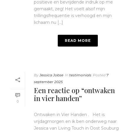
positieve en bevrijdende indruk op me
gemaakt, zeg! Het voelt alsof mijn
trillingsfrequentie is verhoogd en mijn
lichaam nu [...]
READ MORE
By
Jessica Jobse
In
testimonials
Posted
7
september 2025
Een reactie op “ontwaken
in vier handen”
0
Ontwaken in Vier Handen . Het is
vrijdagmorgen en ik ben onderweg naar
Jessica van Living Touch in Oost Souburg