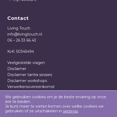
Contact
Living Touch
info@livingtouch.nl
06 – 26 33 66 43
KvK: 50345494
Veelgestelde vragen
Disclaimer
Disclaimer tantra sessies
Disclaimer workshops
Verwerkersovereenkomst
Privacy- en cookieverklaring
We gebruiken cookies om je de beste ervaring op onze
Algemene Voorwaarden
site te bieden.
Je kunt meer te weten komen over welke cookies we
gebruiken of ze uitschakelen in
.
settings