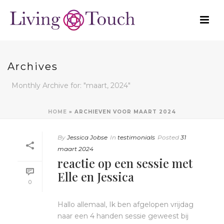
Archives
Monthly Archive for: "maart, 2024"
HOME
»
ARCHIEVEN VOOR MAART 2024
By
Jessica Jobse
In
testimonials
Posted
31
maart 2024
reactie op een sessie met
Elle en Jessica
0
Hallo allemaal, Ik ben afgelopen vrijdag
naar een 4 handen sessie geweest bij