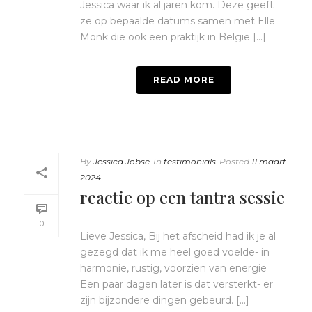
Jessica waar ik al jaren kom. Deze geeft
ze op bepaalde datums samen met Elle
Monk die ook een praktijk in België [...]
READ MORE
By
Jessica Jobse
In
testimonials
Posted
11 maart
2024
reactie op een tantra sessie
0
Lieve Jessica, Bij het afscheid had ik je al
gezegd dat ik me heel goed voelde- in
harmonie, rustig, voorzien van energie
Een paar dagen later is dat versterkt- er
zijn bijzondere dingen gebeurd. [...]