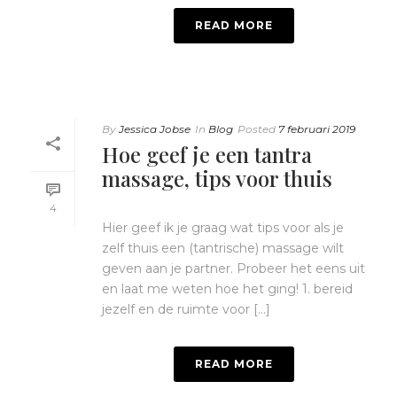
READ MORE
By
Jessica Jobse
In
Blog
Posted
7 februari 2019
Hoe geef je een tantra
massage, tips voor thuis
4
Hier geef ik je graag wat tips voor als je
zelf thuis een (tantrische) massage wilt
geven aan je partner. Probeer het eens uit
en laat me weten hoe het ging! 1. bereid
jezelf en de ruimte voor [...]
READ MORE