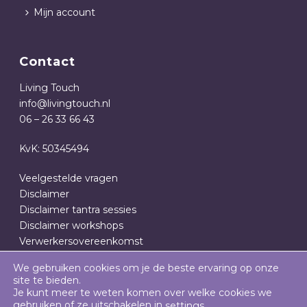
Mijn account
Contact
Living Touch
info@livingtouch.nl
06 – 26 33 66 43
KvK: 50345494
Veelgestelde vragen
Disclaimer
Disclaimer tantra sessies
Disclaimer workshops
Verwerkersovereenkomst
Privacy- en cookieverklaring
We gebruiken cookies om je de beste ervaring op onze
Algemene Voorwaarden
site te bieden.
Je kunt meer te weten komen over welke cookies we
gebruiken of ze uitschakelen in
.
settings