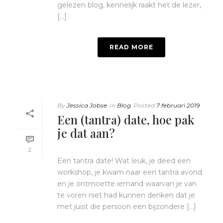
gelezen blog, kennelijk raakt het de lezer,
[...]
READ MORE
By
Jessica Jobse
In
Blog
Posted
7 februari 2019
Een (tantra) date, hoe pak
je dat aan?
2
Een tantra date! Wat leuk, je deed een
workshop, je kwam naar een tantra avond
en je ontmoette iemand waarvan je van
te voren niet had kunnen denken dat je
met juist die persoon een bijzondere [...]