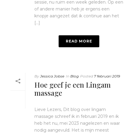
sessie, nu ruim een week geleden. Op een
of andere manier heb je ergens een
knopje aangezet dat ik continue aan het
[...]
READ MORE
By
Jessica Jobse
In
Blog
Posted
7 februari 2019
Hoe geef je een Lingam
massage
Lieve Lezers, Dit blog over lingam
massage schreef ik in februari 2019 en ik
heb het nu, mei 2023 nagelezen en waar
nodig aangevuld. Het is mijn meest