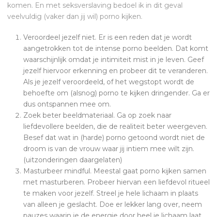
komen. En met seksverslaving bedoel ik in dit geval
veelvuldig (vaker dan jij wil) porno kijken.
Veroordeel jezelf niet. Er is een reden dat je wordt
aangetrokken tot de intense porno beelden. Dat komt
waarschijnlijk omdat je intimiteit mist in je leven. Geef
jezelf hiervoor erkenning en probeer dit te veranderen.
Als je jezelf veroordeeld, of het wegstopt wordt de
behoefte om (alsnog) porno te kijken dringender. Ga er
dus ontspannen mee om.
Zoek beter beeldmateriaal. Ga op zoek naar
liefdevollere beelden, die de realiteit beter weergeven.
Besef dat wat in (harde) porno getoond wordt niet de
droom is van de vrouw waar jij intiem mee wilt zijn.
(uitzonderingen daargelaten)
Masturbeer mindful. Meestal gaat porno kijken samen
met masturberen. Probeer hiervan een liefdevol ritueel
te maken voor jezelf. Streel je hele lichaam in plaats
van alleen je geslacht. Doe er lekker lang over, neem
pauzes waarin je de energie door heel je lichaam laat