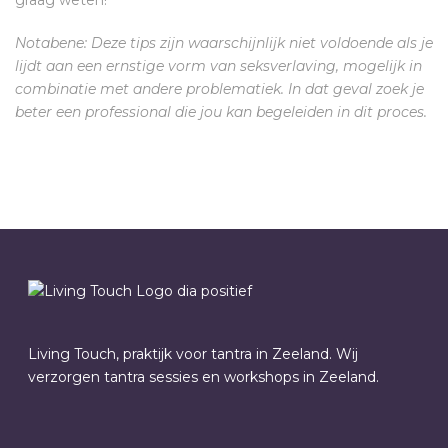
graag weten!
Notabene: Deze tips zijn waarschijnlijk niet voldoende als je
lijdt aan een ernstige vorm van seksverlaving, mogelijk in
combinatie met andere problematiek. In dat geval zoek je
beter een professional die jou kan begeleiden in dit proces.
Living Touch, praktijk voor tantra in Zeeland. Wij
verzorgen tantra sessies en workshops in Zeeland.