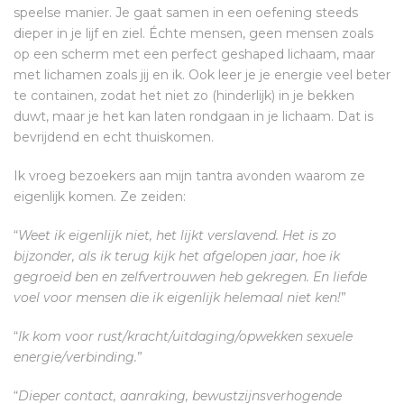
speelse manier. Je gaat samen in een oefening steeds
dieper in je lijf en ziel. Échte mensen, geen mensen zoals
op een scherm met een perfect geshaped lichaam, maar
met lichamen zoals jij en ik. Ook leer je je energie veel beter
te containen, zodat het niet zo (hinderlijk) in je bekken
duwt, maar je het kan laten rondgaan in je lichaam. Dat is
bevrijdend en echt thuiskomen.
Ik vroeg bezoekers aan mijn tantra avonden waarom ze
eigenlijk komen. Ze zeiden:
“
Weet ik eigenlijk niet, het lijkt verslavend. Het is zo
bijzonder, als ik terug kijk het afgelopen jaar, hoe ik
gegroeid ben en zelfvertrouwen heb gekregen. En liefde
voel voor mensen die ik eigenlijk helemaal niet ken!
”
“
Ik kom voor rust/kracht/uitdaging/opwekken sexuele
energie/verbinding.
”
“
Dieper contact, aanraking, bewustzijnsverhogende