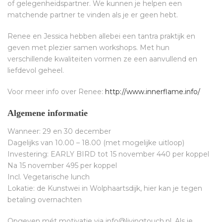
of gelegenheidspartner. We kunnen je helpen een
matchende partner te vinden als je er geen hebt.
Renee en Jessica hebben allebei een tantra praktijk en
geven met plezier samen workshops. Met hun
verschillende kwaliteiten vormen ze een aanvullend en
liefdevol geheel.
Voor meer info over Renee:
http://www.innerflame.info/
Algemene informatie
Wanneer: 29 en 30 december
Dagelijks van 10.00 – 18.00 (met mogelijke uitloop)
Investering: EARLY BIRD tot 15 november 440 per koppel
Na 15 november 495 per koppel
Incl. Vegetarische lunch
Lokatie: de Kunstwei in Wolphaartsdijk, hier kan je tegen
betaling overnachten
Opgeven mét motivatie via info@livingtouch.nl. Als je