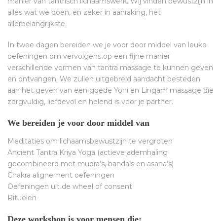
manier van tantrisch lichaamswerk. Wij vinden bewustzijn in
alles wat we doen, en zeker in aanraking, het
allerbelangrijkste.
In twee dagen bereiden we je voor door middel van leuke
oefeningen om vervolgens op een fijne manier
verschillende vormen van tantra massage te kunnen geven
en ontvangen. We zullen uitgebreid aandacht besteden
aan het geven van een goede Yoni en Lingam massage die
zorgvuldig, liefdevol en helend is voor je partner.
We bereiden je voor door middel van
Meditaties om lichaamsbewustzijn te vergroten
Ancient Tantra Kriya Yoga (actieve ademhaling
gecombineerd met mudra’s, banda’s en asana’s)
Chakra alignement oefeningen
Oefeningen uit de wheel of consent
Rituelen
Deze workshop is voor mensen die: