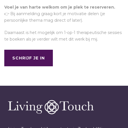
Voel je van harte welkom om je plek te reserveren.
👉 Bij aanmelding graag kort je motivatie delen (je
persoonlijke thema mag direct of later).
Daarnaast is het mogelijk om 1-op-1 therapeutische sessies
te boeken als je verder wilt met dit werk bij mij.
SCHRIJF JE IN