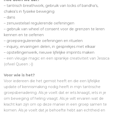
– tantrisch breathwork, gebruik van locks of bandha’s,
chakra’s in fysieke beweging
– dans
– zenuwstelsel regulerende oefeningen
– gebruik van wheel of consent voor de grenzen te leren
kennen en te oefenen
– groepsregulerende oefeningen en rituelen
– inquiry, ervaringen delen, in gesprekjes met elkaar
– opstellingenwerk, nieuwe lijfelijke imprints maken
– een vleugje magic en een sprankje creativiteit van Jessica
(ofwel Queen ;-))
Voor wie is het?
Voor iedereen die het gemist heeft en die een lijfelijke
update of kennismaking nodig heeft in mijn tantrische
groepsbenadering. Als je voelt dat er iets knaagt, iets in je
om beweging of heling vraagt. Als je wilt ervaren wat de
kracht kan zijn om op deze manier in een groep samen te
komen. Als je voelt dat je behoefte hebt aan echtheid en