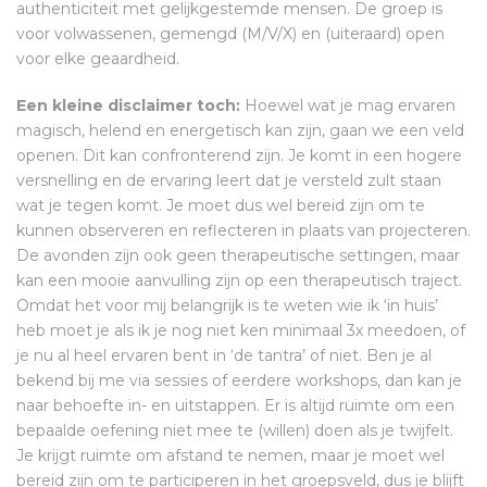
authenticiteit met gelijkgestemde mensen. De groep is
voor volwassenen, gemengd (M/V/X) en (uiteraard) open
voor elke geaardheid.
Een kleine disclaimer toch:
Hoewel wat je mag ervaren
magisch, helend en energetisch kan zijn, gaan we een veld
openen. Dit kan confronterend zijn. Je komt in een hogere
versnelling en de ervaring leert dat je versteld zult staan
wat je tegen komt. Je moet dus wel bereid zijn om te
kunnen observeren en reflecteren in plaats van projecteren.
De avonden zijn ook geen therapeutische settingen, maar
kan een mooie aanvulling zijn op een therapeutisch traject.
Omdat het voor mij belangrijk is te weten wie ik ‘in huis’
heb moet je als ik je nog niet ken minimaal 3x meedoen, of
je nu al heel ervaren bent in ‘de tantra’ of niet. Ben je al
bekend bij me via sessies of eerdere workshops, dan kan je
naar behoefte in- en uitstappen. Er is altijd ruimte om een
bepaalde oefening niet mee te (willen) doen als je twijfelt.
Je krijgt ruimte om afstand te nemen, maar je moet wel
bereid zijn om te participeren in het groepsveld, dus je blijft