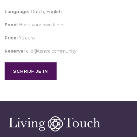
Language:
Dutch, English
Food:
Bring your own lunch
Price:
75 euro
Reserve:
elle@tantra.community
SCHRIJF JE IN