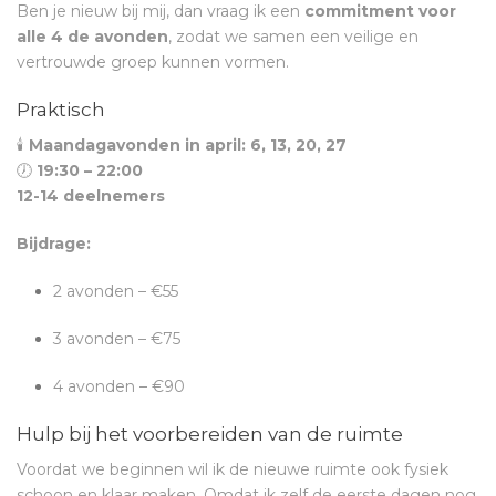
Ben je nieuw bij mij, dan vraag ik een
commitment voor
alle 4 de avonden
, zodat we samen een veilige en
vertrouwde groep kunnen vormen.
Praktisch
🕯
Maandagavonden in april: 6, 13, 20, 27
🕖
19:30 – 22:00
12-14 deelnemers
Bijdrage:
2 avonden – €55
3 avonden – €75
4 avonden – €90
Hulp bij het voorbereiden van de ruimte
Voordat we beginnen wil ik de nieuwe ruimte ook fysiek
schoon en klaar maken. Omdat ik zelf de eerste dagen nog