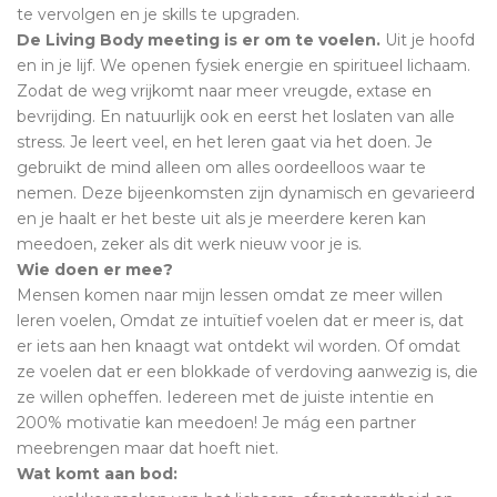
te vervolgen en je skills te upgraden.
De Living Body meeting is er om te voelen.
Uit je hoofd
en in je lijf. We openen fysiek energie en spiritueel lichaam.
Zodat de weg vrijkomt naar meer vreugde, extase en
bevrijding. En natuurlijk ook en eerst het loslaten van alle
stress. Je leert veel, en het leren gaat via het doen. Je
gebruikt de mind alleen om alles oordeelloos waar te
nemen. Deze bijeenkomsten zijn dynamisch en gevarieerd
en je haalt er het beste uit als je meerdere keren kan
meedoen, zeker als dit werk nieuw voor je is.
Wie doen er mee?
Mensen komen naar mijn lessen omdat ze meer willen
leren voelen, Omdat ze intuïtief voelen dat er meer is, dat
er iets aan hen knaagt wat ontdekt wil worden. Of omdat
ze voelen dat er een blokkade of verdoving aanwezig is, die
ze willen opheffen. Iedereen met de juiste intentie en
200% motivatie kan meedoen! Je mág een partner
meebrengen maar dat hoeft niet.
Wat komt aan bod: