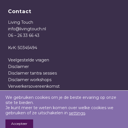
Contact
Living Touch
info@livingtouch.nl
06 – 26 33 66 43
KvK: 50345494
Veelgestelde vragen
Disclaimer
Disclaimer tantra sessies
Disclaimer workshops
Verwerkersovereenkomst
Privacy- en cookieverklaring
We gebruiken cookies om je de beste ervaring op onze
Algemene Voorwaarden
site te bieden.
Je kunt meer te weten komen over welke cookies we
gebruiken of ze uitschakelen in
.
settings
Accepteer
SOLID RESULTS: BOUWEN OP HET INTERNET