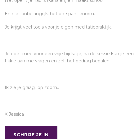
Het opent je nadi’s (kanalen) en maakt schoon.
En niet onbelangrijk: het ontspant enorm.
Je krijgt veel tools voor je eigen meditatiepraktijk.
Je doet mee voor een vrije bijdrage, na de sessie kun je een
tikkie aan me vragen en zelf het bedrag bepalen.
Ik zie je graag…op zoom..
X Jessica
SCHRIJF JE IN