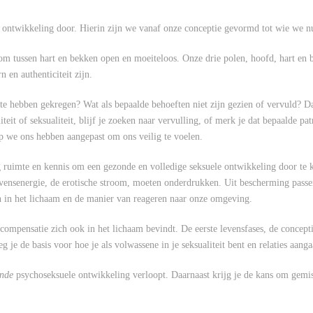
ntwikkeling door. Hierin zijn we vanaf onze conceptie gevormd tot wie we nu
om tussen hart en bekken open en moeiteloos. Onze drie polen, hoofd, hart en b
en authenticiteit zijn.
te hebben gekregen? Wat als bepaalde behoeften niet zijn gezien of vervuld? D
iteit of seksualiteit, blijf je zoeken naar vervulling, of merk je dat bepaalde p
p we ons hebben aangepast om ons veilig te voelen.
ig ruimte en kennis om een gezonde en volledige seksuele ontwikkeling door te
vensenergie, de erotische stroom, moeten onderdrukken. Uit bescherming pass
en in het lichaam en de manier van reageren naar onze omgeving.
le compensatie zich ook in het lichaam bevindt. De eerste levensfases, de concep
 je de basis voor hoe je als volwassene in je seksualiteit bent en relaties aanga
onde
psychoseksuele ontwikkeling verloopt. Daarnaast krijg je de kans om gemist