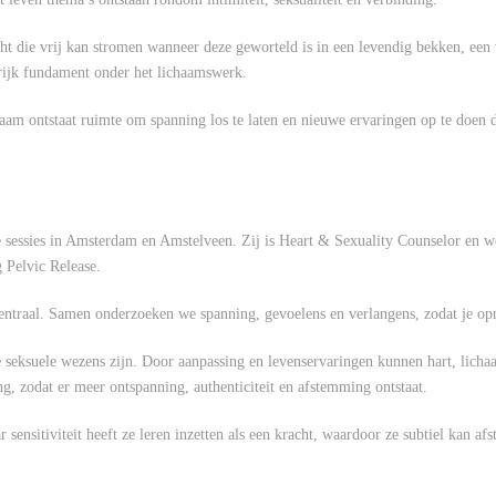
racht die vrij kan stromen wanneer deze geworteld is in een levendig bekken, ee
rijk fundament onder het lichaamswerk.
chaam ontstaat ruimte om spanning los te laten en nieuwe ervaringen op te doen
e sessies in Amsterdam en Amstelveen. Zij is Heart & Sexuality Counselor en 
 Pelvic Release.
centraal. Samen onderzoeken we spanning, gevoelens en verlangens, zodat je op
e seksuele wezens zijn. Door aanpassing en levenservaringen kunnen hart, lichaa
ng, zodat er meer ontspanning, authenticiteit en afstemming ontstaat.
r sensitiviteit heeft ze leren inzetten als een kracht, waardoor ze subtiel kan 