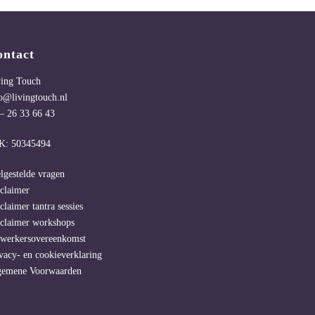
ontact
ving Touch
o@livingtouch.nl
– 26 33 66 43
K: 50345494
lgestelde vragen
claimer
claimer tantra sessies
claimer workshops
rwerkersovereenkomst
vacy- en cookieverklaring
gemene Voorwaarden