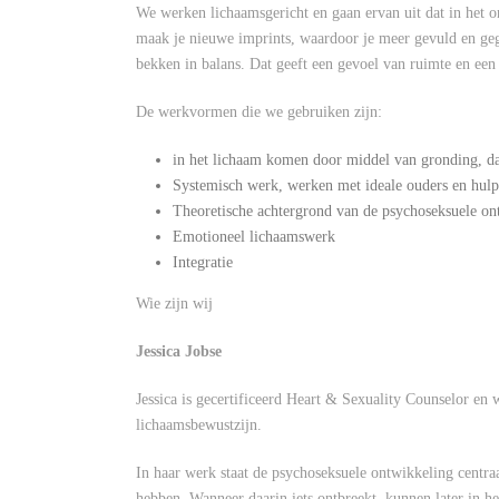
We werken lichaamsgericht en gaan ervan uit dat in het o
maak je nieuwe imprints, waardoor je meer gevuld en geg
bekken in balans. Dat geeft een gevoel van ruimte en een 
De werkvormen die we gebruiken zijn:
in het lichaam komen door middel van gronding, da
Systemisch werk, werken met ideale ouders en hul
Theoretische achtergrond van de psychoseksuele on
Emotioneel lichaamswerk
Integratie
Wie zijn wij
Jessica Jobse
Jessica is gecertificeerd Heart & Sexuality Counselor en w
lichaamsbewustzijn.
In haar werk staat de psychoseksuele ontwikkeling centra
hebben. Wanneer daarin iets ontbreekt, kunnen later in he