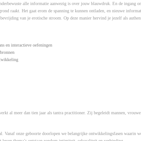
nderbewuste alle informatie aanwezig is over jouw blauwdruk. En de ingang om 
rond raakt. Het gaat erom de spanning te kunnen ontladen, en nieuwe informati
bevrijding van je erotische stroom. Op deze manier hervind je jezelf als authen
ns en interactieve oefeningen
pbronnen
twikkeling
erkt al meer dan tien jaar als tantra practitioner. Zij begeleidt mannen, vrouwe
al. Vanaf onze geboorte doorlopen we belangrijke ontwikkelingsfasen waarin we
t leven thema’s ontstaan rondom intimiteit, seksualiteit en verbinding.