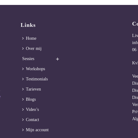
C
Links
Li
Home
inf
Over mij
06 
Sessies
Kv
Workshops
Vee
Testimonials
Dis
Tarieven
m
Dis
e
Dis
Blogs
Ve
Video’s
Pri
Al
Contact
Mijn account