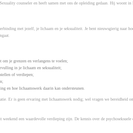
 Sexuality counseler en heeft samen met ons de opleiding gedaan. Hij woont in
verbinding met jezelf, je lichaam en je seksualiteit. Je bent nieuwsgierig naar 
angaat.
bt om je grenzen en verlangens te voelen;
ulling in je lichaam en seksualiteit;
stellen of verdiepen;
n;
ling en hoe lichaamswerk daarin kan ondersteunen.
latie. Er is geen ervaring met lichaamswerk nodig; wel vragen we bereidheid om
it weekend een waardevolle verdieping zijn. De kennis over de psychoseksuele 