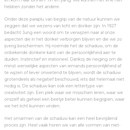
en kom naar binnen! Yin en yang. We kunnen het ene niet
hebben zonder het andere.
Onder deze paraplu van begrip van de natuur kunnen we
zeggen dat we wezens van licht en donker zijn. In 1927
bedacht Jung een woord om te verwijzen naar al onze
aspecten die in het donker verborgen blijven en die we zo
ijverig beschermen. Hij noemde het de schaduw, om de
onbekende donkere kant van de persoonlijkheid aan te
duiden. Instinctief en irrationeel. Dankzij de neiging om de
minst wenselijke aspecten van iemands persoonlijkheid af
te wijzen of liever onwetend te blijven, wordt de schaduw
grotendeels als negatief beschouwd, iets dat helemaal niet
nodig is. De schaduw kan ook een lettertype van
creativiteit zijn. Een plek waar we misschien leren, waar we
onszelf als geheel een beetje beter kunnen begrijpen, waar
we het licht kunnen vinden.
Het omarmen van de schaduw kan een heel bevrijdend
proces zijn. Heel vaak horen we van alle vormen van niet-