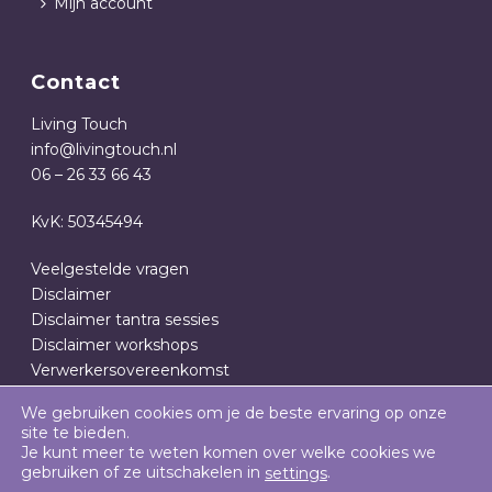
Mijn account
Contact
Living Touch
info@livingtouch.nl
06 – 26 33 66 43
KvK: 50345494
Veelgestelde vragen
Disclaimer
Disclaimer tantra sessies
Disclaimer workshops
Verwerkersovereenkomst
Privacy- en cookieverklaring
We gebruiken cookies om je de beste ervaring op onze
Algemene Voorwaarden
site te bieden.
Je kunt meer te weten komen over welke cookies we
gebruiken of ze uitschakelen in
.
settings