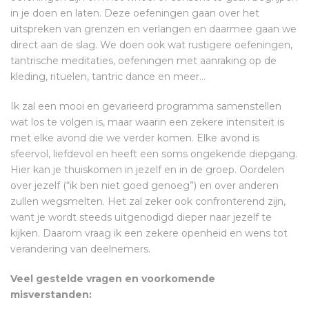
in je doen en laten. Deze oefeningen gaan over het
uitspreken van grenzen en verlangen en daarmee gaan we
direct aan de slag. We doen ook wat rustigere oefeningen,
tantrische meditaties, oefeningen met aanraking op de
kleding, rituelen, tantric dance en meer…
Ik zal een mooi en gevarieerd programma samenstellen
wat los te volgen is, maar waarin een zekere intensiteit is
met elke avond die we verder komen. Elke avond is
sfeervol, liefdevol en heeft een soms ongekende diepgang.
Hier kan je thuiskomen in jezelf en in de groep. Oordelen
over jezelf (“ik ben niet goed genoeg”) en over anderen
zullen wegsmelten. Het zal zeker ook confronterend zijn,
want je wordt steeds uitgenodigd dieper naar jezelf te
kijken. Daarom vraag ik een zekere openheid en wens tot
verandering van deelnemers.
Veel gestelde vragen en voorkomende
misverstanden: