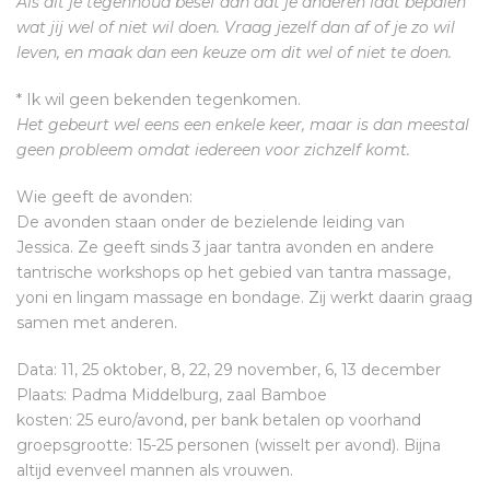
Als dit je tegenhoud besef dan dat je anderen laat bepalen
wat jij wel of niet wil doen. Vraag jezelf dan af of je zo wil
leven, en maak dan een keuze om dit wel of niet te doen.
* Ik wil geen bekenden tegenkomen.
Het gebeurt wel eens een enkele keer, maar is dan meestal
geen probleem omdat iedereen voor zichzelf komt.
Wie geeft de avonden:
De avonden staan onder de bezielende leiding van
Jessica. Ze geeft sinds 3 jaar tantra avonden en andere
tantrische workshops op het gebied van tantra massage,
yoni en lingam massage en bondage. Zij werkt daarin graag
samen met anderen.
Data: 11, 25 oktober, 8, 22, 29 november, 6, 13 december
Plaats: Padma Middelburg, zaal Bamboe
kosten: 25 euro/avond, per bank betalen op voorhand
groepsgrootte: 15-25 personen (wisselt per avond). Bijna
altijd evenveel mannen als vrouwen.