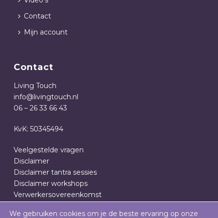
Video’s
Contact
Mijn account
Contact
Living Touch
info@livingtouch.nl
06 – 26 33 66 43
KvK: 50345494
Veelgestelde vragen
Disclaimer
Disclaimer tantra sessies
Disclaimer workshops
Verwerkersovereenkomst
Privacy- en cookieverklaring
We gebruiken cookies om je de beste ervaring op onze
Algemene Voorwaarden