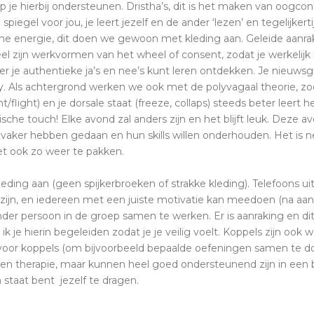
je hierbij ondersteunen. Dristha’s, dit is het maken van oogcont
spiegel voor jou, je leert jezelf en de ander ‘lezen’ en tegelijkerti
e energie, dit doen we gewoon met kleding aan. Geleide aanrak
eel zijn werkvormen van het wheel of consent, zodat je werkelijk
 je authentieke ja’s en nee’s kunt leren ontdekken. Je nieuwsg
ay. Als achtergrond werken we ook met de polyvagaal theorie, 
ht/flight) en je dorsale staat (freeze, collaps) steeds beter leer
che touch! Elke avond zal anders zijn en het blijft leuk. Deze a
vaker hebben gedaan en hun skills willen onderhouden. Het is net a
et ook zo weer te pakken.
kleding aan (geen spijkerbroeken of strakke kleding). Telefoons uit
zijn, en iedereen met een juiste motivatie kan meedoen (na aa
nder persoon in de groep samen te werken. Er is aanraking en dit 
n ik je hierin begeleiden zodat je je veilig voelt. Koppels zijn
 voor koppels (om bijvoorbeeld bepaalde oefeningen samen te do
een therapie, maar kunnen heel goed ondersteunend zijn in een 
n staat bent jezelf te dragen.