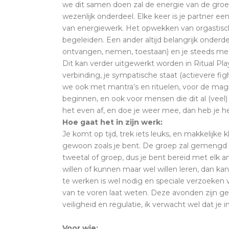
we dit samen doen zal de energie van de groep 
wezenlijk onderdeel. Elke keer is je partner een 
van energiewerk. Het opwekken van orgastisch
begeleiden. Een ander altijd belangrijk onderd
ontvangen, nemen, toestaan) en je steeds meer
Dit kan verder uitgewerkt worden in Ritual Pl
verbinding, je sympatische staat (actievere fig
we ook met mantra’s en rituelen, voor de magis
beginnen, en ook voor mensen die dit al (veel) 
het even af, en doe je weer mee, dan heb je h
Hoe gaat het in zijn werk:
Je komt op tijd, trek iets leuks, en makkelijke 
gewoon zoals je bent. De groep zal gemengd 
tweetal of groep, dus je bent bereid met elk a
willen of kunnen maar wel willen leren, dan ka
te werken is wel nodig en speciale verzoeken
van te voren laat weten. Deze avonden zijn g
veiligheid en regulatie, ik verwacht wel dat je i
Voor wie: