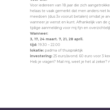
Voor iedereen van 18 jaar die zich aangetrokken 
helaas te vaak gemerkt dat men anders niet k
meedoen (dus 3x vooruit betalen) omdat je and
wanneer je wenst en kunt. Afhankelijk van de gr
tijdige aanmelding voor mij fijn en overzichtelij
Wanneer:
3, 17, 24 maart. 7, 21, 28 april.
tijd:
19.30 – 22.00
lokatie:
padma of thuispraktijk
investering:
25 euro/avond. 60 euro voor 3 kee
Heb je vragen? Mail mij, weet je het al zeker? 