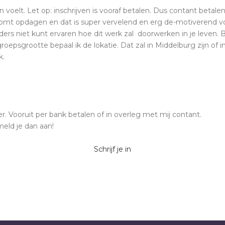
voelt. Let op: inschrijven is vooraf betalen. Dus contant betalen 
omt opdagen en dat is super vervelend en erg de-motiverend vo
ers niet kunt ervaren hoe dit werk zal doorwerken in je leven. 
oepsgrootte bepaal ik de lokatie. Dat zal in Middelburg zijn of i
k.
r. Vooruit per bank betalen of in overleg met mij contant.
meld je dan aan!
Schrijf je in