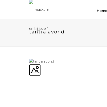
Hom
tantra avond