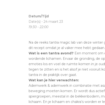
Datum/Tijd
Date(s) - 24 maart 23
19:30 - 22:00
Na de reeks tantra magic lab van deze winter 
dit recept omdat je al vaker mee hebt gedaan.
Wat is een tantra avond?
Een moment om even
wordende lichamen. Ervaar de gronding, de opw
emoties los en voel de ruimte komen in je oude
tegen te zitten en is het alsof je niet vooruit
tantra in de praktijk over gaat.
Wat kan je hier verwachten:
Ademwerk & ademwerk in combinatie met asana’
beweging moeten komen. Er wordt dus actief en
spiergroepen, meestal in de bekkenbodem, maar
lichaam. En je lichaam en chakra’s worden er 