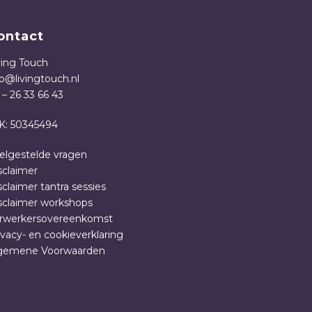
ontact
ving Touch
fo@livingtouch.nl
 – 26 33 66 43
K: 50345494
elgestelde vragen
sclaimer
sclaimer tantra sessies
sclaimer workshops
rwerkersovereenkomst
ivacy- en cookieverklaring
gemene Voorwaarden