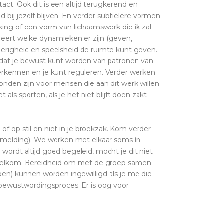
act. Ook dit is een altijd terugkerend en
jd bij jezelf blijven. En verder subtielere vormen
ing of een vorm van lichaamswerk die ik zal
 leert welke dynamieken er zijn (geven,
ierigheid en speelsheid de ruimte kunt geven.
zodat je bewust kunt worden van patronen van
t herkennen en je kunt reguleren. Verder werken
vonden zijn voor mensen die aan dit werk willen
ls sporten, als je het niet blijft doen zakt
 of op stil en niet in je broekzak. Kom verder
nmelding). We werken met elkaar soms in
wordt altijd goed begeleid, mocht je dit niet
 ook welkom. Bereidheid om met de groep samen
en) kunnen worden ingewilligd als je me die
bewustwordingsproces. Er is oog voor