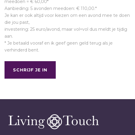
meedoen = € 60,00*
Aanbieding: 5 avonden meedoen: € 110,00.*
Je kan er ook altijd voor kiezen om een avond mee te doen
die jou past,
investering: 25 euro/avond, maar vol=vol dus meldt je tijdig
aan.
* Je betaald vooraf en ik geef geen geld terug als je
verhinderd bent.
SCHRIJF JE IN