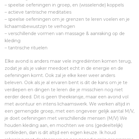
– speelse oefeningen in groep, en (wisselende) koppels
– actieve tantrische meditaties
– speelse oefeningen om je grenzen te leren voelen en je
lichaamsbewustzijn te verhogen
– verschillende vormen van massage & aanraking op de
kleding
– tantrische rituelen
Elke avond is anders maar vele ingrediënten komen terug,
zodat je als je vaker meedoet echt in de energie en de
oefeningen komt. Ook zal je elke keer weer anders
beleven. Ook als je al ervaren bent is dit de kans om je te
verdiepen en dingen te leren die je misschien nog niet
eerder deed. Dit is geen theekransje, maar een avond vol
met avontuur en intens lichaamswerk. We werken altijd in
een gemengde groep, met een ongeveer gelijk aantal M/V,
je doet oefeningen met verschillende mensen (M/V) We
houden kleding aan, en mochten we ons (gedeeltelijk)
ontkleden, dan is dit altijd een eigen keuze. Ik houd