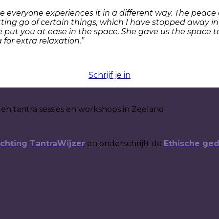
use everyone experiences it in a different way. The peac
etting go of certain things, which I have stopped away 
she put you at ease in the space. She gave us the space 
 for extra relaxation.”
Schrijf je in
rgen tantra sessies en workshops in Zeeland.
ichting TantraWijzer
en onderschrijft de
Ethische ge