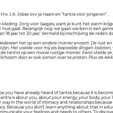
. J.A. Jobse ovv. je naam en “tantra voor jongeren”.
ijke kleding. Zorg voor laagjes, want je kunt het warm kr
r huis gaat. Belangrijk nog: we gaan werken in een gem
n 18 jaar tot 30 jaar. Vermeld bij inschrijving de reden d
at iedereen het op een andere manier ervaart. De rust 
jn. Het voelde voor mij als bepaalde dingen loslaten, 
de tantra op een mooie rustige manier. Eerst stelde ze
 lichaam door er ook samen over te praten. Plus de lek
be you have already heard of tantra because it is bec
se tantra is about you, about your energy, your body, you
heir way in the world of intimacy and relationships becau
macy. Because you don’t learn anything about that in edu
nicate your feelings and needs to others. To discover y