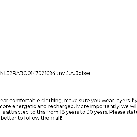
o NL52RABO0147921694 tnv. J.A. Jobse
wear comfortable clothing, make sure you wear layers if
ore energetic and recharged. More importantly: we will
s attracted to this from 18 years to 30 years. Please sta
s better to follow them all!