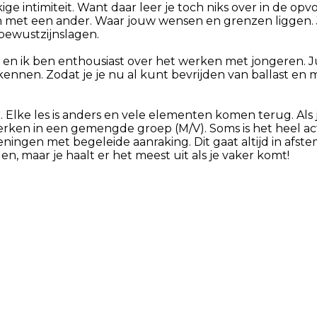
 intimiteit. Want daar leer je toch niks over in de opvo
 met een ander. Waar jouw wensen en grenzen liggen. Je 
bewustzijnslagen.
n en ik ben enthousiast over het werken met jongeren. Jui
kennen. Zodat je je nu al kunt bevrijden van ballast e
ke les is anders en vele elementen komen terug. Als j
erken in een gemengde groep (M/V). Soms is het heel a
eningen met begeleide aanraking. Dit gaat altijd in afste
en, maar je haalt er het meest uit als je vaker komt!