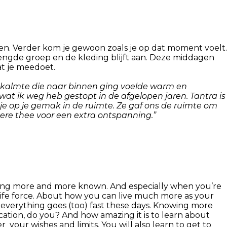
ijgen. Verder kom je gewoon zoals je op dat moment voelt.
engde groep en de kleding blijft aan. Deze middagen
at je meedoet.
en kalmte die naar binnen ging voelde warm en
wat ik weg heb gestopt in de afgelopen jaren. Tantra is
 je op je gemak in de ruimte. Ze gaf ons de ruimte om
kere thee voor een extra ontspanning.”
oming more and more known. And especially when you’re
r life force. About how you can live much more as your
se everything goes (too) fast these days. Knowing more
cation, do you? And how amazing it is to learn about
our wishes and limits. You will also learn to get to