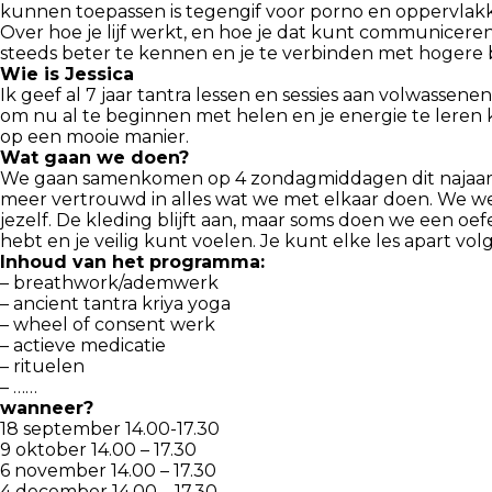
kunnen toepassen is tegengif voor porno en oppervlakkige
Over hoe je lijf werkt, en hoe je dat kunt communiceren
steeds beter te kennen en je te verbinden met hogere 
Wie is Jessica
Ik geef al 7 jaar tantra lessen en sessies aan volwassene
om nu al te beginnen met helen en je energie te leren 
op een mooie manier.
Wat gaan we doen?
We gaan samenkomen op 4 zondagmiddagen dit najaar. El
meer vertrouwd in alles wat we met elkaar doen. We w
jezelf. De kleding blijft aan, maar soms doen we een oef
hebt en je veilig kunt voelen. Je kunt elke les apart volg
Inhoud van het programma:
– breathwork/ademwerk
– ancient tantra kriya yoga
– wheel of consent werk
– actieve medicatie
– rituelen
– ……
wanneer?
18 september 14.00-17.30
9 oktober 14.00 – 17.30
6 november 14.00 – 17.30
4 december 14.00 – 17.30