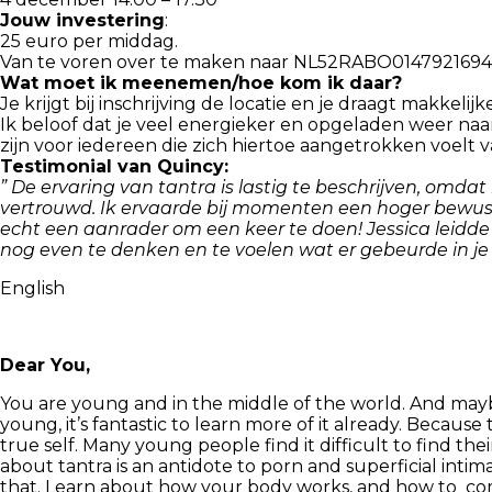
Jouw investering
:
25 euro per middag.
Van te voren over te maken naar NL52RABO0147921694 tnv
Wat moet ik meenemen/hoe kom ik daar?
Je krijgt bij inschrijving de locatie en je draagt makkel
Ik beloof dat je veel energieker en opgeladen weer naa
zijn voor iedereen die zich hiertoe aangetrokken voelt va
Testimonial van Quincy:
” De ervaring van tantra is lastig te beschrijven, omd
vertrouwd. Ik ervaarde bij momenten een hoger bewustzi
echt een aanrader om een keer te doen! Jessica leidde 
nog even te denken en te voelen wat er gebeurde in je
English
Dear You,
You are young and in the middle of the world. And may
young, it’s fantastic to learn more of it already. Becau
true self. Many young people find it difficult to find t
about tantra is an antidote to porn and superficial inti
that. Learn about how your body works, and how to commu