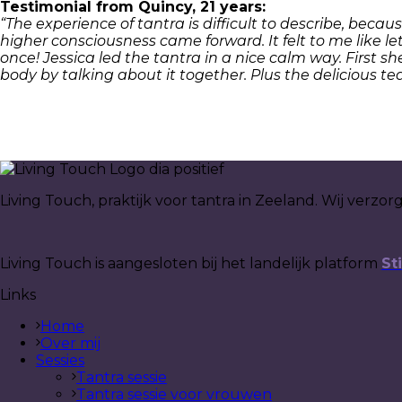
Testimonial from Quincy, 21 years:
“The experience of tantra is difficult to describe, beca
higher consciousness came forward. It felt to me like l
once! Jessica led the tantra in a nice calm way. First 
body by talking about it together. Plus the delicious tea
Living Touch, praktijk voor tantra in Zeeland. Wij verzo
Living Touch is aangesloten bij het landelijk platform
St
Links
Home
Over mij
Sessies
Tantra sessie
Tantra sessie voor vrouwen