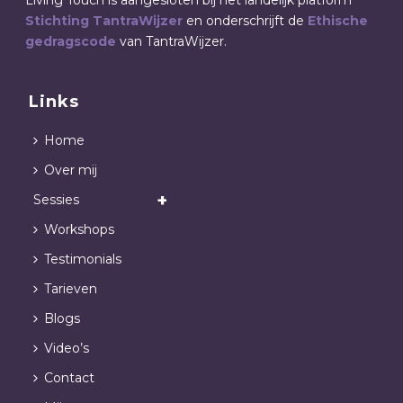
Living Touch is aangesloten bij het landelijk platform
Stichting TantraWijzer
en onderschrijft de
Ethische
gedragscode
van TantraWijzer.
Links
Home
Over mij
Sessies
Workshops
Testimonials
Tarieven
Blogs
Video’s
Contact