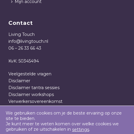
Mijn account
Contact
Living Touch
info@livingtouch.nl
06 – 26 33 66 43
KvK: 50345494
Veelgestelde vragen
Disclaimer
Disclaimer tantra sessies
Disclaimer workshops
Verwerkersovereenkomst
Privacy- en cookieverklaring
We gebruiken cookies om je de beste ervaring op onze
Algemene Voorwaarden
site te bieden.
Je kunt meer te weten komen over welke cookies we
gebruiken of ze uitschakelen in
.
settings