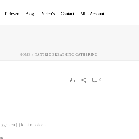
Tarieven
Blogs
Video’s
Contact
Mijn Account
HOME
»
TANTRIC BREATHING GATHERING
0
eggen en jij kunt meedoen.
en.