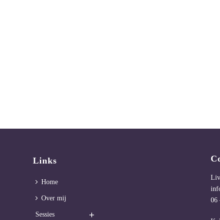
C
Links
Li
Home
inf
Over mij
06 
Sessies