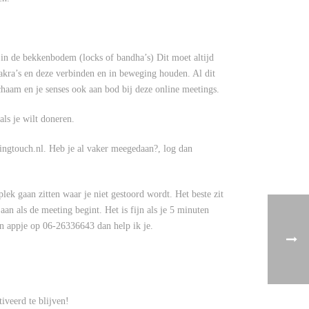
 in de bekkenbodem (locks of bandha’s) Dit moet altijd
akra’s en deze verbinden en in beweging houden. Al dit
chaam en je senses ook aan bod bij deze online meetings.
als je wilt doneren.
vingtouch.nl. Heb je al vaker meegedaan?, log dan
lek gaan zitten waar je niet gestoord wordt. Het beste zit
an als de meeting begint. Het is fijn als je 5 minuten
een appje op 06-26336643 dan help ik je.
iveerd te blijven!