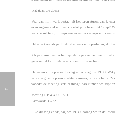
Wat gaan we doen?
Veel van mijn werk bestaat uit het leren sturen van je e
even ingeoefend worden voordat je lichaam dat ‘snapt’ W
werk komt terug in mijn sessies en workshops en is een v
Dit is je kans als je dit altijd al eens wou proberen, ik d
Als je nieuw bent is het fijn als je je even aanmeldt me
gewoon lekker in als je er zin en tijd voor hebt.
De lessen zijn op elke dinsdag en vrijdag om 19.00. Wat j
je op de grond op een meditatiekussen, of op je bank. Zor
voordat de meeting start al inlogt, dan kunnen we stipt o
Meeting ID: 434 661 891
Password: 037221
Elke dinsdag en vrijdag om 19.30, zolang we in de intel