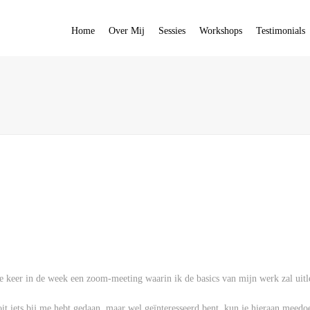
Home
Over Mij
Sessies
Workshops
Testimonials
 keer in de week een zoom-meeting waarin ik de basics van mijn werk zal uitl
t iets bij me hebt gedaan, maar wel geïnteresseerd bent, kun je hieraan meedo