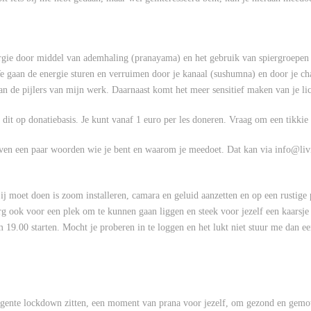
nergie door middel van ademhaling (pranayama) en het gebruik van spiergroepen
e gaan de energie sturen en verruimen door je kanaal (sushumna) en door je ch
an de pijlers van mijn werk. Daarnaast komt het meer sensitief maken van je li
oe dit op donatiebasis. Je kunt vanaf 1 euro per les doneren. Vraag om een tikkie 
t even een paar woorden wie je bent en waarom je meedoet. Dat kan via info@li
ij moet doen is zoom installeren, camara en geluid aanzetten en op een rustige p
g ook voor een plek om te kunnen gaan liggen en steek voor jezelf een kaarsje a
m 19.00 starten. Mocht je proberen in te loggen en het lukt niet stuur me dan 
ligente lockdown zitten, een moment van prana voor jezelf, om gezond en gemot