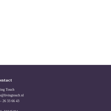
ontact
ving Touch
o@livingtouch.nl
– 26 33 66 43