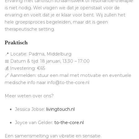
Ervaring met tantrisch lichaamswerk of resonantie-therapie
is niet nodig. Wel vragen we dat je openstaat voor de
ervaring en voelt dat je er klaar voor bent. Wij zullen het
hele groepsproces begeleiden, maar dit is geen
therapeutische setting.
Praktisch
📍 Locatie: Padma, Middelburg
📅 Datum & tijd: 18 januari, 13:30 – 17:00
💰 Investering: €65
🔗 Aanmelden: stuur een mail met motivatie en eventuele
medische info naar info@to-the-core.nl
Meer weten over ons?
Jessica Jobse:
livingtouch.nl
Joyce van Gelder:
to-the-core.nl
Een samensmelting van vibratie en sensatie.