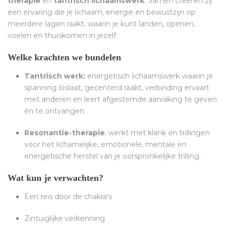
therapie
en
tantrisch lichaamswerk
. Samen creëren zij
een ervaring die je lichaam, energie en bewustzijn op
meerdere lagen raakt, waarin je kunt landen, openen,
voelen en thuiskomen in jezelf.
Welke krachten we bundelen
Tantrisch werk:
energetisch lichaamswerk waarin je
spanning loslaat, gecenterd raakt, verbinding ervaart
met anderen en leert afgestemde aanraking te geven
én te ontvangen.
Resonantie-therapie
: werkt met klank en trillingen
voor het lichamelijke, emotionele, mentale en
energetische herstel van je oorspronkelijke trilling.
Wat kun je verwachten?
Een reis door de chakra’s
Zintuiglijke verkenning