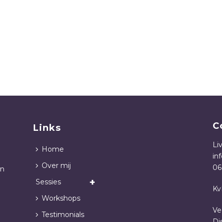
C
Links
Li
Home
in
Over mij
06
in
Sessies
Kv
Workshops
Ve
Testimonials
Di