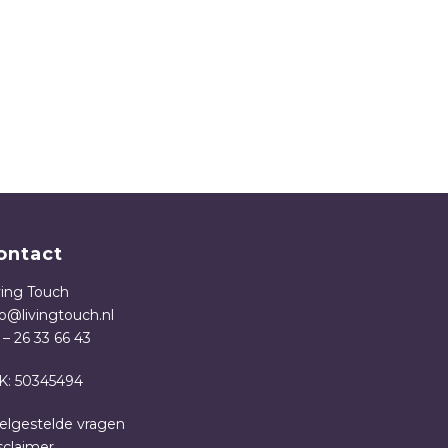
ontact
ving Touch
fo@livingtouch.nl
 – 26 33 66 43
K: 50345494
elgestelde vragen
sclaimer