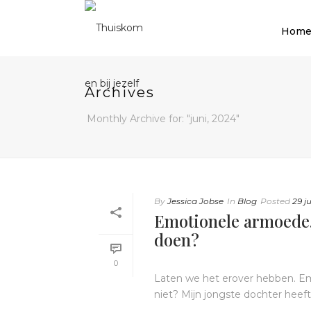
Hom
Archives
Monthly Archive for: "juni, 2024"
By
Jessica Jobse
In
Blog
Posted
29 j
Emotionele armoede, w
doen?
0
Laten we het erover hebben. Emo
niet? Mijn jongste dochter heeft 