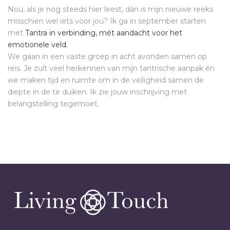
Nou, als je nog steeds hier leest, dán is mijn nieuwe reeks
misschien wel iets voor jou? Ik ga in september starten
met
Tantra in verbinding, mét aandacht voor het
emotionele veld.
We gaan in een vaste groep in acht avonden samen op
reis. Je zult veel herkennen van mijn tantrische aanpak én
we maken tijd en ruimte om in de veiligheid samen de
diepte in de te duiken. Ik zie jouw inschrijving met
belangstelling tegemoet.