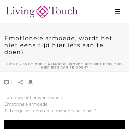
Emotionele armoede, wordt het
niet eens tijd hier iets aan te
doen?
HOME
»
EMOTIONELE ARMOEDE, WORDT HET NIET EENS TIJD
HIER IETS AAN TE DOEN?
0
Laten we het erover hebben.
Emotionele armoede.
Tijd om je shit eens op te ruimen, vind je niet?