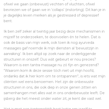
ofwel we gaan (onbewust) vechten of vluchten, ofwel
bevriezen we of gaan we in ‘collaps’ (instorting). Dit kan je in
je dagelijks leven merken als je gestressed of depressief
bent.
Ik ben zelf zeker al twintig jaar bezig deze mechanismen in
mijzelf te onderzoeken, te doorvoelen én te helen. Dat is
ook de basis van mijn werk, ook toen ik nog ayurveda
massages gaf noemde ik mijn diensten al ‘bewustzijn in
aanraking’. Ik ben altijd op zoek naar de onderliggende
structuren in onszelf. Dus wát gebeurt er nou precies?
Waarom is een tantra massage nu zó fijn en genezend?
“Waarom kom ik deze sessie tóch niet uit mijn hoofd,
ondanks dat ik hier kom om te ontspannen”, is iets wat mijn
cliënten wel eens benoemen. Het zijn de onbewuste
structuren in ons, die ook diep in onze genen zitten en
samenhangen met alles wat in ons onderbewuste leeft. De
ijsberg die het meest onder water zit, je kent die vast wel.