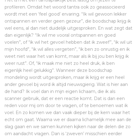
Het is met een tantrapraktijk best lastig om jezelf te
profileren. Omdat het woord tantra ook zo geassocieerd
wordt met een ‘feel good’ ervaring. “Ik wil gewoon lekker
ontspannen en verder geen gezeur”, die boodschap krijg ik
wel eens, al dan niet duidelijk uitgesproken. En wat zegt dat
dan eigenlijk? “Ik wil me vooral ontspannen en goed
voelen”, of “ik wil het gevoel hebben dat ik zweef”, “ik wil uit
mijn hoofd”, “ik wil alles vergeten”, “ik ben zo onrustig en ik
weet niet waar het van komt, maar als ik bij jou ben krijg ik
weer rust”. Of, “ik maak me niet zo heel druk, ik ben
eigenlijk heel gelukkig”. Wanneer deze boodschap
mondeling wordt uitgesproken, maar ik krijg er een heel
ander gevoel bij word ik altijd nieuwsgierig. Wat is hier aan
de hand? Ik voel dan in mijn eigen lichaam, die ik als
scanner gebruik, dat er een reactie komt. Dat is dan een
reden voor mij om door te vragen, of te benoemen wat ik
voel. En zo komen we dan vaak dieper bij de kern waar het
echt om gaat. Waarna we er daarna lichamelijk mee aan de
slag gaan en we samen kunnen kijken naar de delen die zo
om aandacht vragen. Dan is ‘zweven’ misschien eerder