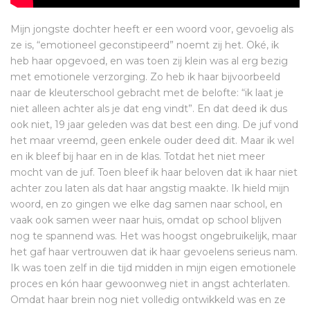
Mijn jongste dochter heeft er een woord voor, gevoelig als
ze is, “emotioneel geconstipeerd” noemt zij het. Oké, ik
heb haar opgevoed, en was toen zij klein was al erg bezig
met emotionele verzorging. Zo heb ik haar bijvoorbeeld
naar de kleuterschool gebracht met de belofte: “ik laat je
niet alleen achter als je dat eng vindt”. En dat deed ik dus
ook niet, 19 jaar geleden was dat best een ding. De juf vond
het maar vreemd, geen enkele ouder deed dit. Maar ik wel
en ik bleef bij haar en in de klas. Totdat het niet meer
mocht van de juf. Toen bleef ik haar beloven dat ik haar niet
achter zou laten als dat haar angstig maakte. Ik hield mijn
woord, en zo gingen we elke dag samen naar school, en
vaak ook samen weer naar huis, omdat op school blijven
nog te spannend was. Het was hoogst ongebruikelijk, maar
het gaf haar vertrouwen dat ik haar gevoelens serieus nam.
Ik was toen zelf in die tijd midden in mijn eigen emotionele
proces en kón haar gewoonweg niet in angst achterlaten.
Omdat haar brein nog niet volledig ontwikkeld was en ze