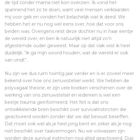
de tijd zonder mama niet kon overzien. Ik vond het
spannend het zo te doen, want veel mensen verklaarden
mij voor gek en vonden het belachelijk wat ik deed. We
hebben het er nu nog wel eens over, hoe dat voor ons
beiden was. Overigens reist deze dochter nu in haar eentje
de wereld over, en ben ik natuurlijk niet altijd zo’n
afgestemde ouder geweest. Maar op dat vlak wist ik heel
duidelijk: “ik ga mijn woord houden, wat de wereld er ook
van vindt”.
Nu zijn we dus ruim twintig jaar verder en is er zoveel meer
bekend over hoe ons zenuwstelsel werkt. We hebben de
polyvagaal theorie, er zijn vele boeken verschenen over de
werking van ons zenuwstelsel en iedereen is wel een
beetje trauma geinformeerd. Het feit is dat ons
ontwikkelende brein beschikt over survivalinstincten die
geactiveerd worden zonder dat we dat bewust beseffen.
Dat moet ook wel als je heel jong bent en zeker als je nog
niet beschikt over taalvermogen. Nu we volwassen zijn
worden deze survival instincten nog altijd geactiveerd. Dus