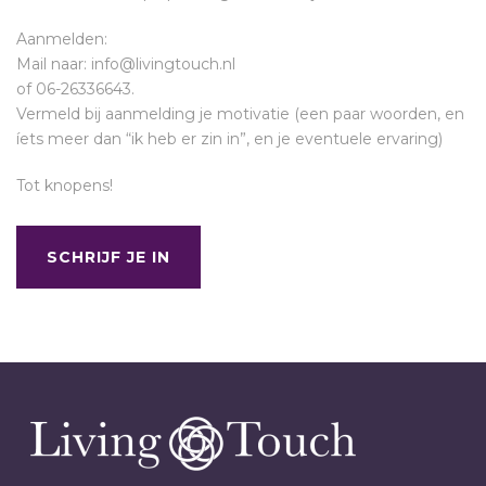
Aanmelden:
Mail naar: info@livingtouch.nl
of 06-26336643.
Vermeld bij aanmelding je motivatie (een paar woorden, en
íets meer dan “ik heb er zin in”, en je eventuele ervaring)
Tot knopens!
SCHRIJF JE IN