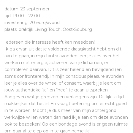
datum: 23 september
tijd: 19.00 – 22.00
investering: 20 euro/avond
plaats: praktijk Living Touch, Oost-Souburg
Iedereen die interesse heeft kan meedoen!
Ik ga ervan uit dat je voldoende draagkracht hebt om dit
aan te gaan, in mijn tantra avonden leer je alles over het
werken met energie, activeren van je lichamen, en
controleren daarvan. Dit is zeer helend en bevrijdend (en
soms confronterend). In mijn conscious pleasure avonden
leer je alles over de wheel of consent, waarbij je leert om
jouw authentieke “ja” en “nee” te gaan uitspreken.
Aangeven wat je grenzen en verlangens zijn. Dit lijkt altijd
makkelijker dat het is! En vraagt oefening om er echt goed
in te worden. Mocht je dus meer van mijn achtergond
werkwijze willen weten dan raad ik je aan om deze avonden
ook te bezoeken! Op een bondage avond is er geen ruimte
om daar al te diep op in te gaan namelijk!