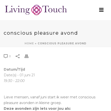
conscious pleasure avond
HOME
»
CONSCIOUS PLEASURE AVOND
0
Datum/Tijd
Date(s) - 01 juni 21
19:30 - 22:00
Lieve mensen, vanaf juni start ik weer met conscious
pleasure avonden in kleine groep.
Deze avonden zijn iets voor jou als: