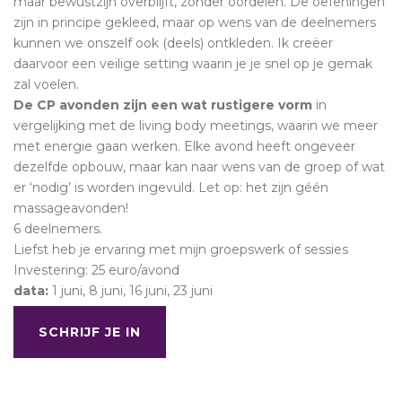
maar bewustzijn overblijft, zonder oordelen. De oefeningen
zijn in principe gekleed, maar op wens van de deelnemers
kunnen we onszelf ook (deels) ontkleden. Ik creëer
daarvoor een veilige setting waarin je je snel op je gemak
zal voelen.
De CP avonden zijn een wat rustigere vorm
in
vergelijking met de living body meetings, waarin we meer
met energie gaan werken. Elke avond heeft ongeveer
dezelfde opbouw, maar kan naar wens van de groep of wat
er ‘nodig’ is worden ingevuld. Let op: het zijn géén
massageavonden!
6 deelnemers.
Liefst heb je ervaring met mijn groepswerk of sessies
Investering: 25 euro/avond
data:
1 juni, 8 juni, 16 juni, 23 juni
SCHRIJF JE IN