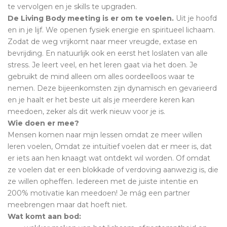
te vervolgen en je skills te upgraden.
De Living Body meeting is er om te voelen.
Uit je hoofd
en in je lijf. We openen fysiek energie en spiritueel lichaam.
Zodat de weg vrijkomt naar meer vreugde, extase en
bevrijding. En natuurlijk ook en eerst het loslaten van alle
stress. Je leert veel, en het leren gaat via het doen. Je
gebruikt de mind alleen om alles oordeelloos waar te
nemen. Deze bijeenkomsten zijn dynamisch en gevarieerd
en je haalt er het beste uit als je meerdere keren kan
meedoen, zeker als dit werk nieuw voor je is.
Wie doen er mee?
Mensen komen naar mijn lessen omdat ze meer willen
leren voelen, Omdat ze intuïtief voelen dat er meer is, dat
er iets aan hen knaagt wat ontdekt wil worden. Of omdat
ze voelen dat er een blokkade of verdoving aanwezig is, die
ze willen opheffen. Iedereen met de juiste intentie en
200% motivatie kan meedoen! Je mág een partner
meebrengen maar dat hoeft niet.
Wat komt aan bod: