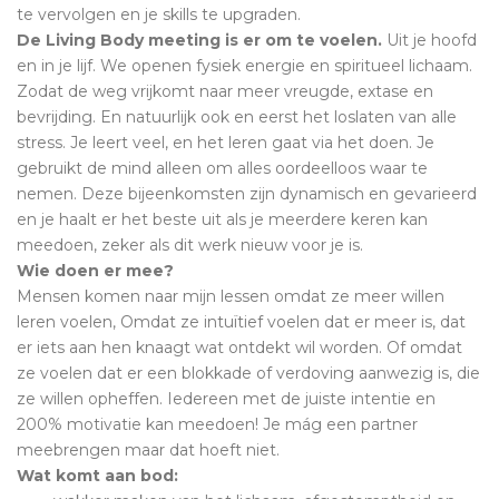
te vervolgen en je skills te upgraden.
De Living Body meeting is er om te voelen.
Uit je hoofd
en in je lijf. We openen fysiek energie en spiritueel lichaam.
Zodat de weg vrijkomt naar meer vreugde, extase en
bevrijding. En natuurlijk ook en eerst het loslaten van alle
stress. Je leert veel, en het leren gaat via het doen. Je
gebruikt de mind alleen om alles oordeelloos waar te
nemen. Deze bijeenkomsten zijn dynamisch en gevarieerd
en je haalt er het beste uit als je meerdere keren kan
meedoen, zeker als dit werk nieuw voor je is.
Wie doen er mee?
Mensen komen naar mijn lessen omdat ze meer willen
leren voelen, Omdat ze intuïtief voelen dat er meer is, dat
er iets aan hen knaagt wat ontdekt wil worden. Of omdat
ze voelen dat er een blokkade of verdoving aanwezig is, die
ze willen opheffen. Iedereen met de juiste intentie en
200% motivatie kan meedoen! Je mág een partner
meebrengen maar dat hoeft niet.
Wat komt aan bod: