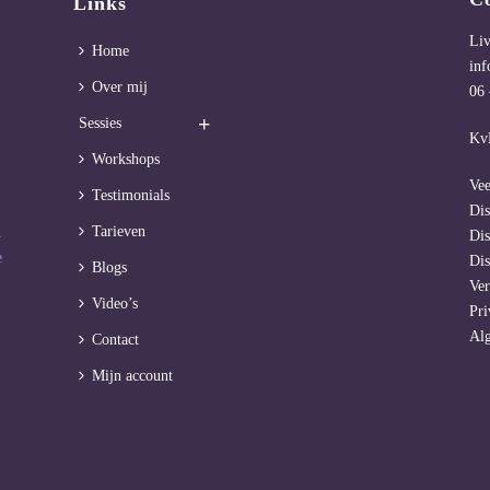
Links
Li
Home
inf
Over mij
06 
Sessies
Kv
Workshops
Vee
Testimonials
Dis
Tarieven
m
Dis
e
Dis
Blogs
Ve
Video’s
Pri
Al
Contact
Mijn account