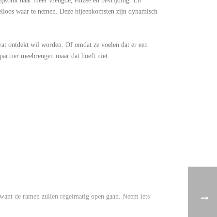
rijkomt naar meer vreugde, extase en bevrijding. En
ordeelloos waar te nemen. Deze bijeenkomsten zijn dynamisch
wat ontdekt wil worden. Of omdat ze voelen dat er een
partner meebrengen maar dat hoeft niet.
 want de ramen zullen regelmatig open gaan. Neem iets