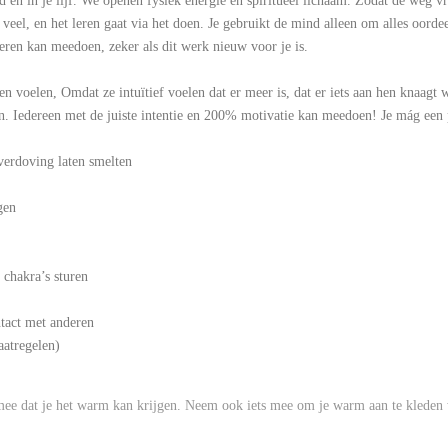
d en in je lijf. We openen fysiek energie en spiritueel lichaam. Zodat de weg v
eert veel, en het leren gaat via het doen. Je gebruikt de mind alleen om alles o
 keren kan meedoen, zeker als dit werk nieuw voor je is.
 voelen, Omdat ze intuïtief voelen dat er meer is, dat er iets aan hen knaagt 
n. Iedereen met de juiste intentie en 200% motivatie kan meedoen! Je mág een 
verdoving laten smelten
gen
 chakra’s sturen
ntact met anderen
aatregelen)
 mee dat je het warm kan krijgen. Neem ook iets mee om je warm aan te kleden