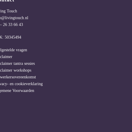
ving Touch
o@livingtouch.nl
– 26 33 66 43
K: 50345494
lgestelde vragen
claimer
claimer tantra sessies
claimer workshops
rwerkersovereenkomst
vacy- en cookieverklaring
gemene Voorwaarden