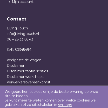
Mijn account
Contact
Living Touch
info@livingtouch.nl
06 – 26 33 66 43
KvK: 50345494
Veelgestelde vragen
Disclaimer
Disclaimer tantra sessies
Disclaimer workshops
Verwerkersovereenkomst
Privacy- en cookieverklaring
We gebruiken cookies om je de beste ervaring op onze
Algemene Voorwaarden
site te bieden.
Je kunt meer te weten komen over welke cookies we
gebruiken of ze uitschakelen in
.
settings