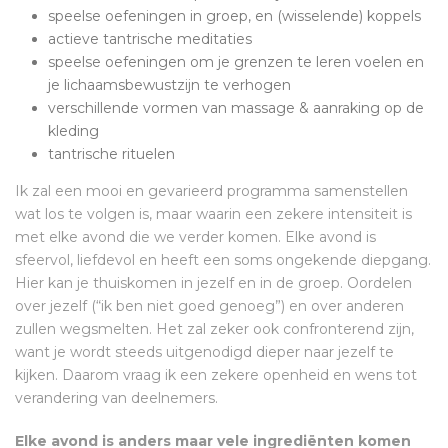
speelse oefeningen in groep, en (wisselende) koppels
actieve tantrische meditaties
speelse oefeningen om je grenzen te leren voelen en
je lichaamsbewustzijn te verhogen
verschillende vormen van massage & aanraking op de
kleding
tantrische rituelen
Ik zal een mooi en gevarieerd programma samenstellen
wat los te volgen is, maar waarin een zekere intensiteit is
met elke avond die we verder komen. Elke avond is
sfeervol, liefdevol en heeft een soms ongekende diepgang.
Hier kan je thuiskomen in jezelf en in de groep. Oordelen
over jezelf (“ik ben niet goed genoeg”) en over anderen
zullen wegsmelten. Het zal zeker ook confronterend zijn,
want je wordt steeds uitgenodigd dieper naar jezelf te
kijken. Daarom vraag ik een zekere openheid en wens tot
verandering van deelnemers.
Elke avond is anders maar vele ingrediënten komen