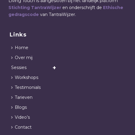
Living Touch is aangesloten bij het landelijk platform
Stichting TantraWijzer
en onderschrijft de
Ethische
gedragscode
van TantraWijzer.
Links
Home
Over mij
Sessies
Workshops
Testimonials
Tarieven
Blogs
Video’s
Contact