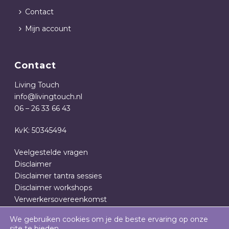
Contact
Mijn account
Contact
Living Touch
info@livingtouch.nl
06 – 26 33 66 43
KvK: 50345494
Veelgestelde vragen
Disclaimer
Disclaimer tantra sessies
Disclaimer workshops
Verwerkersovereenkomst
Privacy- en cookieverklaring
We gebruiken cookies om je de beste ervaring op onze
Algemene Voorwaarden
site te bieden.