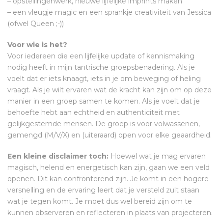
– opstellingenwerk, nieuwe lijfelijke imprints maken
– een vleugje magic en een sprankje creativiteit van Jessica
(ofwel Queen ;-))
Voor wie is het?
Voor iedereen die een lijfelijke update of kennismaking
nodig heeft in mijn tantrische groepsbenadering. Als je
voelt dat er iets knaagt, iets in je om beweging of heling
vraagt. Als je wilt ervaren wat de kracht kan zijn om op deze
manier in een groep samen te komen. Als je voelt dat je
behoefte hebt aan echtheid en authenticiteit met
gelijkgestemde mensen. De groep is voor volwassenen,
gemengd (M/V/X) en (uiteraard) open voor elke geaardheid.
Een kleine disclaimer toch:
Hoewel wat je mag ervaren
magisch, helend en energetisch kan zijn, gaan we een veld
openen. Dit kan confronterend zijn. Je komt in een hogere
versnelling en de ervaring leert dat je versteld zult staan
wat je tegen komt. Je moet dus wel bereid zijn om te
kunnen observeren en reflecteren in plaats van projecteren.