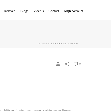
Tarieven
Blogs
Video’s
Contact
Mijn Account
HOME
»
TANTRA AVOND 2.0
0
kan blijven groeien, verdiepen, verbinden en flowen.