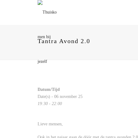
Tantra Avond 2.0
Datum/Tijd
Date(s) - 06 november 25
19:30 - 22:00
Lieve mensen,
Ook in het najaar gaan de dóór met de tantra avonden 2.0