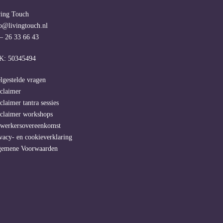
ving Touch
o@livingtouch.nl
– 26 33 66 43
K: 50345494
lgestelde vragen
claimer
claimer tantra sessies
claimer workshops
rwerkersovereenkomst
vacy- en cookieverklaring
gemene Voorwaarden