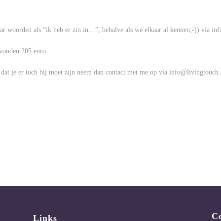
ar woorden als “ik heb er zin in…”, behalve als we elkaar al kennen;-)) via in
avonden 205 euro
 dat je er toch bij moet zijn neem dan contact met me op via info@livingtouch.
C
Links