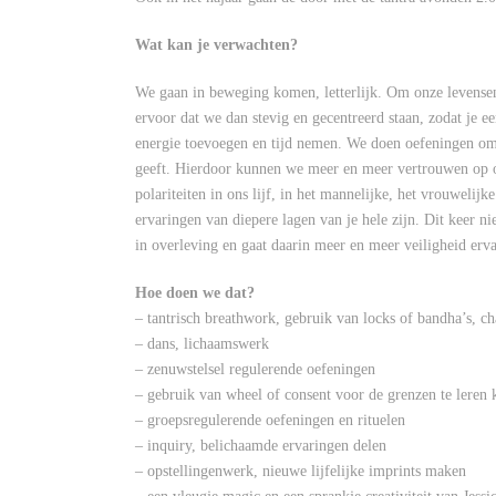
Wat kan je verwachten?
We gaan in beweging komen, letterlijk. Om onze levensene
ervoor dat we dan stevig en gecentreerd staan, zodat je e
energie toevoegen en tijd nemen. We doen oefeningen om o
geeft. Hierdoor kunnen we meer en meer vertrouwen op o
polariteiten in ons lijf, in het mannelijke, het vrouwelij
ervaringen van diepere lagen van je hele zijn. Dit keer nie
in overleving en gaat daarin meer en meer veiligheid erva
Hoe doen we dat?
– tantrisch breathwork, gebruik van locks of bandha’s, c
– dans, lichaamswerk
– zenuwstelsel regulerende oefeningen
– gebruik van wheel of consent voor de grenzen te leren 
– groepsregulerende oefeningen en rituelen
– inquiry, belichaamde ervaringen delen
– opstellingenwerk, nieuwe lijfelijke imprints maken