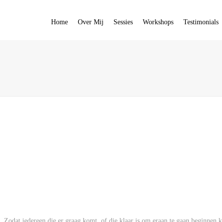
Home
Over Mij
Sessies
Workshops
Testimonials
. Zodat iedereen die er graag komt, of die klaar is om eraan te gaan beginnen 