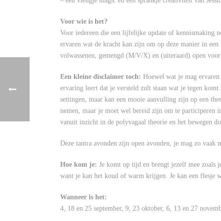
– een vleugje magic en een sprankje creativiteit van Jessi
Voor wie is het?
Voor iedereen die een lijfelijke update of kennismaking no
ervaren wat de kracht kan zijn om op deze manier in een 
volwassenen, gemengd (M/V/X) en (uiteraard) open voor 
Een kleine disclaimer toch:
Hoewel wat je mag ervaren m
ervaring leert dat je versteld zult staan wat je tegen ko
settingen, maar kan een mooie aanvulling zijn op een thera
nemen, maar je moet wel bereid zijn om te participeren 
vanuit inzicht in de polyvagaal theorie en het bewegen d
Deze tantra avonden zijn open avonden, je mag zo vaak mee
Hoe kom je:
Je komt op tijd en brengt jezelf mee zoals j
want je kan het koud of warm krijgen. Je kan een flesje 
Wanneer is het:
4, 18 en 25 september, 9, 23 oktober, 6, 13 en 27 novem