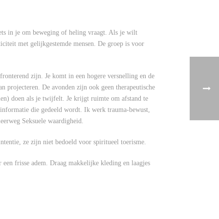
ets in je om beweging of heling vraagt. Als je wilt
ticiteit met gelijkgestemde mensen. De groep is voor
ronterend zijn. Je komt in een hogere versnelling en de
 van projecteren. De avonden zijn ook geen therapeutische
n) doen als je twijfelt. Je krijgt ruimte om afstand te
 informatie die gedeeld wordt. Ik werk trauma-bewust,
 leerweg Seksuele waardigheid.
entie, ze zijn niet bedoeld voor spiritueel toerisme.
or een frisse adem. Draag makkelijke kleding en laagjes