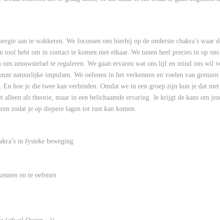
rgie aan te wakkeren. We focussen ons hierbij op de onderste chakra’s waar d
en tool hebt om in contact te komen met elkaar. We tunen heel precies in op ons
ns zenuwstelsel te reguleren. We gaan ervaren wat ons lijf en mind ons wil ver
nze natuurlijke impulsen. We oefenen in het verkennen en voelen van grenzen
ke. En hoe je die twee kan verbinden. Omdat we in een groep zijn kun je dat met e
t alleen als theorie, maar in een belichaamde ervaring. Je krijgt de kans om jezel
ren zodat je op diepere lagen tot rust kan komen.
hakra’s in fysieke beweging
kennen en te oefenen