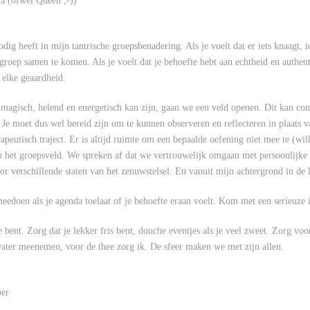
ca (ofwel Queen ;-))
dig heeft in mijn tantrische groepsbenadering. Als je voelt dat er iets knaagt, i
groep samen te komen. Als je voelt dat je behoefte hebt aan echtheid en authen
elke geaardheid.
agisch, helend en energetisch kan zijn, gaan we een veld openen. Dit kan conf
mt. Je moet dus wel bereid zijn om te kunnen observeren en reflecteren in plaats
peutisch traject. Er is altijd ruimte om een bepaalde oefening niet mee te (wille
in het groepsveld. We spreken af dat we vertrouwelijk omgaan met persoonlijke
oor verschillende staten van het zenuwstelsel. En vanuit mijn achtergrond in de
doen als je agenda toelaat of je behoefte eraan voelt. Kom met een serieuze int
e bent. Zorg dat je lekker fris bent, douche eventjes als je veel zweet. Zorg vo
water meenemen, voor de thee zorg ik. De sfeer maken we met zijn allen.
ber