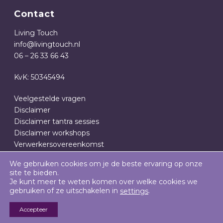
Contact
Living Touch
info@livingtouch.nl
06 – 26 33 66 43
KvK: 50345494
Veelgestelde vragen
Disclaimer
Disclaimer tantra sessies
Disclaimer workshops
Verwerkersovereenkomst
Privacy- en cookieverklaring
We gebruiken cookies om je de beste ervaring op onze
Algemene Voorwaarden
site te bieden.
Je kunt meer te weten komen over welke cookies we
gebruiken of ze uitschakelen in
.
settings
Accepteer
SOLID RESULTS: BOUWEN OP HET INTERNET