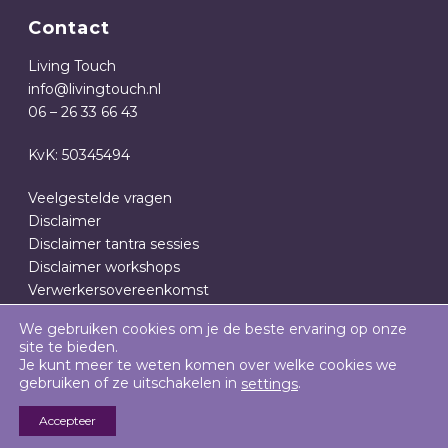
Contact
Living Touch
info@livingtouch.nl
06 – 26 33 66 43
KvK: 50345494
Veelgestelde vragen
Disclaimer
Disclaimer tantra sessies
Disclaimer workshops
Verwerkersovereenkomst
Privacy- en cookieverklaring
We gebruiken cookies om je de beste ervaring op onze
Algemene Voorwaarden
site te bieden.
Je kunt meer te weten komen over welke cookies we
gebruiken of ze uitschakelen in
.
settings
Accepteer
SOLID RESULTS: BOUWEN OP HET INTERNET